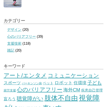
カテゴリー
デザイン
(20)
心のバリアフリー
(39)
支援技術
(118)
雑記
(20)
キーワード
アート/エンタメ
コミュニケーション
子ども
スポーツ
ロボット
住環境
ペット
パーキンソン病
心のバリアフリー
海外CM
疾患自己管理
就労支援
視覚障
肢体不自由
聴覚障がい
盲ろう