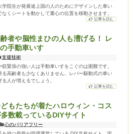
大学院生が発展途上国の人のためにデザインした車い
でなくシートを動かして重心の位置を移動させます。
記事を読む
齢者や脳性まひの人も漕げる！ レ
式の手動車いす
支援技術
や筋緊張の強い人は手動車いすをこぐのは困難です。
乗る高齢者も少なくありません。レバー駆動式の車い
げる人が増えるでしょう。
記事を読む
子どもたちが着たハロウィン・コス
多数載っているDIYサイト
心のバリアフリー
を持つ母親が管理運営している DIY共有サイト。宇