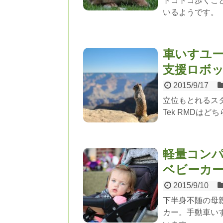
トコトコ歩くこ
いるようです。
車いすユ
支援ロボット
2015/9/17
立位もとれるス
Tek RMDは
軽量コンパ
ベビーカ
2015/9/10
下半身不随の母
カー。手動車い