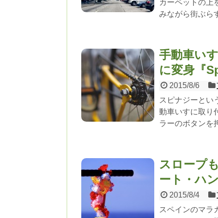
カーペットの上
みながら街ぶら
手動車い
に変身『Spi
2015/8/6
スピナジーとい
動車いすに取り
ラーのボタンを
スロープ
ート・ハ
2015/8/4
スペインのマラ