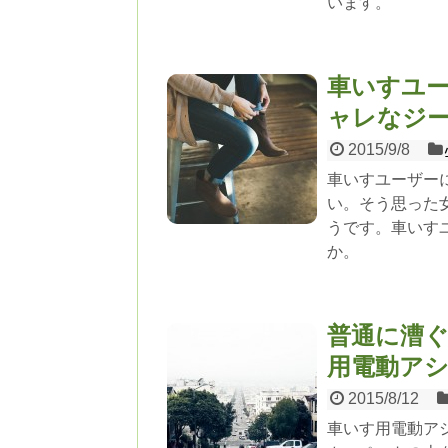
います。
車いすユ
ャレなジーンズ
2015/9/8
車いすユーザー
い。そう思った女性
うです。車いす
か。
普通に漕
用電動アシス
2015/8/12
車いす用電動アシス