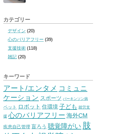
カテゴリー
デザイン
(20)
心のバリアフリー
(39)
支援技術
(118)
雑記
(20)
キーワード
アート/エンタメ
コミュニ
ケーション
スポーツ
パーキンソン病
子ども
ロボット
住環境
ペット
就労支
心のバリアフリー
海外CM
援
肢
聴覚障がい
盲ろう
疾患自己管理