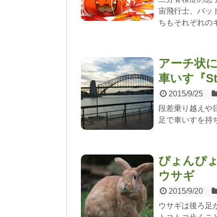
宙飛行士、バッ
ちもそれぞれの
アーチ状
車いす『St
2015/9/25
段差乗り越えや
足で車いすを持
ぴょんぴょ
ウサギ
2015/9/20
ウサギは後ろ足