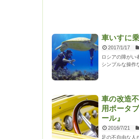
車いすに
2017/1/17
ロシアの障がい
シンプルな操作
車の改造不
用ポータ
ール』
2016/7/21
足の不自由な人