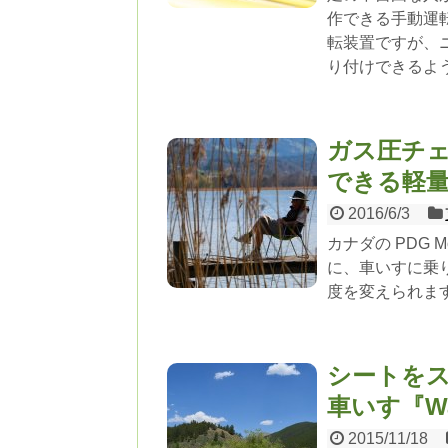
作できる手動運
転装置ですが、
り付けできるよ
ガス圧チ
できる軽量手
2016/6/3
カナダの PDG 
に、車いすに乗
度を変えられま
シートを
車いす『Wa
2015/11/18