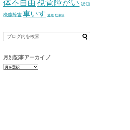
視覚障がい
体不自由
認知
車いす
機能障害
避難
駐車場
月別記事アーカイブ
月
別
記
事
ア
ー
カ
イ
ブ