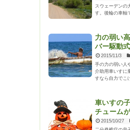
スウェーデンの
す。後輪の車軸
力の弱い高
バー駆動
2015/11/3
手の力の弱い人
介助用車いすに
すなら自力でこ
車いすの
チュームが
2015/10/27
二分脊椎症の息子