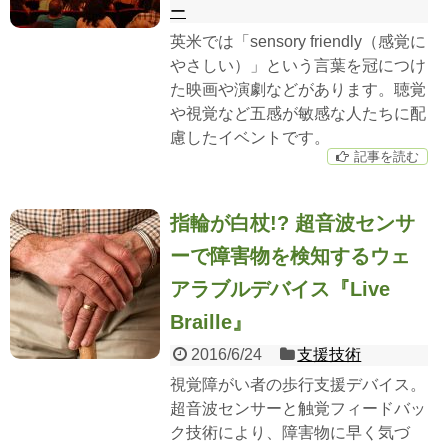
ー
英米では「sensory friendly（感覚に
やさしい）」という言葉を冠につけ
た映画や演劇などがあります。聴覚
や視覚など五感が敏感な人たちに配
慮したイベントです。
記事を読む
指輪が白杖!? 超音波センサ
ーで障害物を検知するウェ
アラブルデバイス『Live
Braille』
2016/6/24
支援技術
視覚障がい者の歩行支援デバイス。
超音波センサーと触覚フィードバッ
ク技術により、障害物に早く気づ