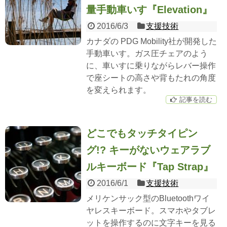
量手動車いす『Elevation』
2016/6/3
支援技術
カナダの PDG Mobility社が開発した
手動車いす。ガス圧チェアのよう
に、車いすに乗りながらレバー操作
で座シートの高さや背もたれの角度
を変えられます。
記事を読む
どこでもタッチタイピン
グ!? キーがないウェアラブ
ルキーボード『Tap Strap』
2016/6/1
支援技術
メリケンサック型のBluetoothワイ
ヤレスキーボード。スマホやタブレ
ットを操作するのに文字キーを見る