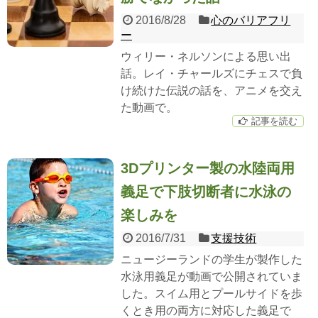
2016/8/28
心のバリアフリ
ー
ウィリー・ネルソンによる思い出
話。レイ・チャールズにチェスで負
け続けた伝説の話を、アニメを交え
た動画で。
記事を読む
3Dプリンター製の水陸両用
義足で下肢切断者に水泳の
楽しみを
2016/7/31
支援技術
ニュージーランドの学生が製作した
水泳用義足が動画で公開されていま
した。スイム用とプールサイドを歩
くとき用の両方に対応した義足で