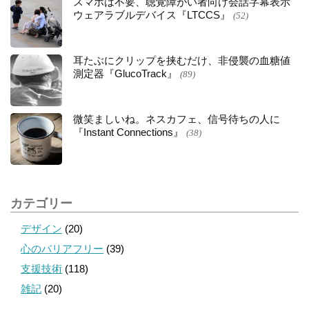
スマホは不要、聴覚障がい者向け会話字幕表示
ウェアラブルデバイス『LTCCS』
(52)
耳たぶにクリップを挟むだけ、非侵襲の血糖値
測定器『GlucoTrack』
(89)
微笑ましいね。ネスカフェ、信号待ちの人に
『Instant Connections』
(38)
カテゴリー
デザイン
(20)
心のバリアフリー
(39)
支援技術
(118)
雑記
(20)