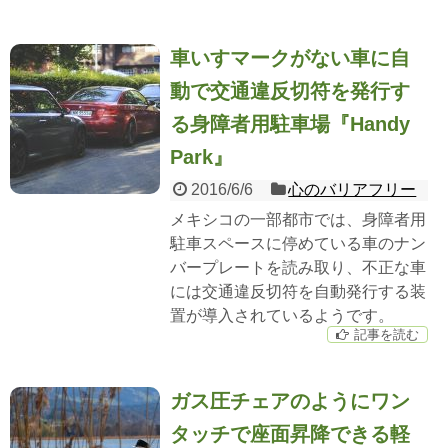
車いすマークがない車に自
動で交通違反切符を発行す
る身障者用駐車場『Handy
Park』
2016/6/6
心のバリアフリー
メキシコの一部都市では、身障者用
駐車スペースに停めている車のナン
バープレートを読み取り、不正な車
には交通違反切符を自動発行する装
置が導入されているようです。
記事を読む
ガス圧チェアのようにワン
タッチで座面昇降できる軽