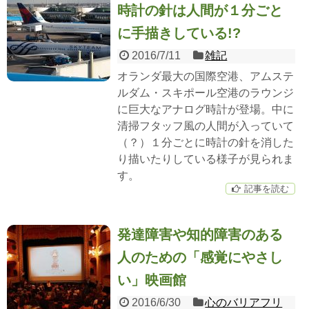
時計の針は人間が１分ごと
に手描きしている!?
2016/7/11
雑記
オランダ最大の国際空港、アムステ
ルダム・スキポール空港のラウンジ
に巨大なアナログ時計が登場。中に
清掃フタッフ風の人間が入っていて
（？）１分ごとに時計の針を消した
り描いたりしている様子が見られま
す。
記事を読む
発達障害や知的障害のある
人のための「感覚にやさし
い」映画館
2016/6/30
心のバリアフリ