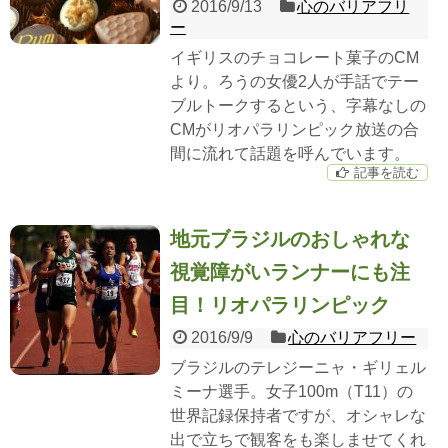
2016/9/13
心のバリアフリ
ー
イギリスのチョコレート菓子のCM
より。ろうの女優2人が手話でテー
ブルトークするという、字幕なしの
CMがリオパラリンピック放送の合
間に流れて話題を呼んでいます。
記事を読む
地元ブラジルのおしゃれな
視覚障がいランナーにも注
目！リオパラリンピック
2016/9/9
心のバリアフリー
ブラジルのテレジーニャ・ギリェル
ミーナ選手。女子100m（T11）の
世界記録保持者ですが、オシャレな
出で立ちで観客をも楽しませてくれ