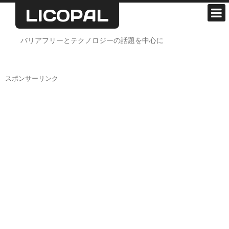
LICOPAL
ホーム
バリアフリーとテクノロジーの話題を中心に
支援技術
デザイン
スポンサーリンク
心のバリアフリー
雑記