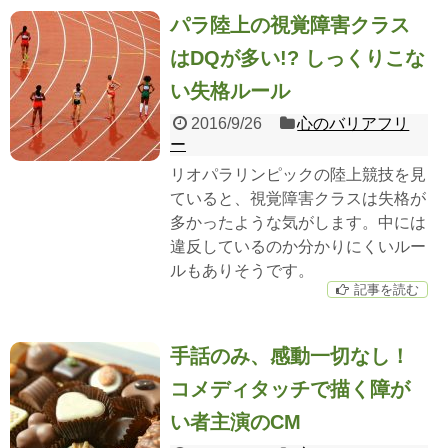
パラ陸上の視覚障害クラス
はDQが多い!? しっくりこな
い失格ルール
2016/9/26
心のバリアフリ
ー
リオパラリンピックの陸上競技を見
ていると、視覚障害クラスは失格が
多かったような気がします。中には
違反しているのか分かりにくいルー
ルもありそうです。
記事を読む
手話のみ、感動一切なし！
コメディタッチで描く障が
い者主演のCM