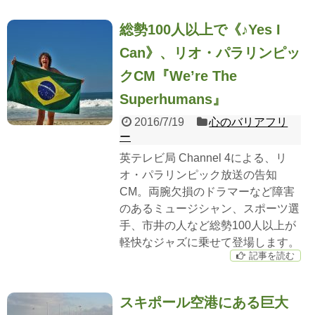
総勢100人以上で《♪Yes I
Can》、リオ・パラリンピッ
クCM『We’re The
Superhumans』
2016/7/19
心のバリアフリ
ー
英テレビ局 Channel 4による、リ
オ・パラリンピック放送の告知
CM。両腕欠損のドラマーなど障害
のあるミュージシャン、スポーツ選
手、市井の人など総勢100人以上が
軽快なジャズに乗せて登場します。
記事を読む
スキポール空港にある巨大