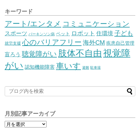
キーワード
アート/エンタメ
コミュニケーション
子ども
スポーツ
ロボット
住環境
ペット
パーキンソン病
心のバリアフリー
海外CM
疾患自己管理
就労支援
視覚障
肢体不自由
聴覚障がい
盲ろう
がい
車いす
認知機能障害
避難
駐車場
月別記事アーカイブ
月
別
記