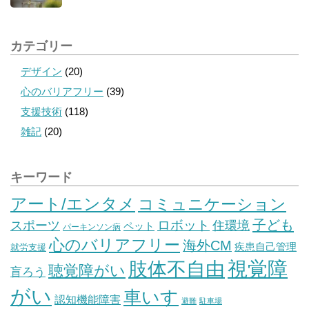
カテゴリー
デザイン
(20)
心のバリアフリー
(39)
支援技術
(118)
雑記
(20)
キーワード
アート/エンタメ
コミュニケーション
子ども
スポーツ
ロボット
住環境
ペット
パーキンソン病
心のバリアフリー
海外CM
疾患自己管理
就労支援
視覚障
肢体不自由
聴覚障がい
盲ろう
がい
車いす
認知機能障害
避難
駐車場