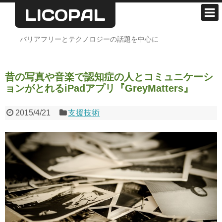
LICOPAL
ホーム
バリアフリーとテクノロジーの話題を中心に
支援技術
昔の写真や音楽で認知症の人とコミュニケーシ
デザイン
ョンがとれるiPadアプリ『GreyMatters』
心のバリアフリー
2015/4/21
支援技術
雑記