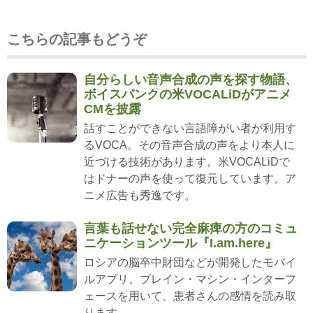
こちらの記事もどうぞ
自分らしい音声合成の声を探す物語、
ボイスバンクの米VOCALiDがアニメ
CMを披露
話すことができない言語障がい者が利用す
るVOCA。その音声合成の声をより本人に
近づける技術があります。米VOCALiDで
はドナーの声を使って復元しています。ア
ニメ広告も秀逸です。
言葉も話せない完全麻痺の方のコミュ
ニケーションツール『I.am.here』
ロシアの脳卒中財団などが開発したモバイ
ルアプリ。ブレイン・マシン・インターフ
ェースを用いて、患者さんの感情を読み取
ります。