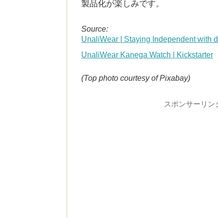
製品化が楽しみです。
Source:
UnaliWear | Staying Independent with d
UnaliWear Kanega Watch | Kickstarter
(Top photo courtesy of Pixabay)
スポンサーリン