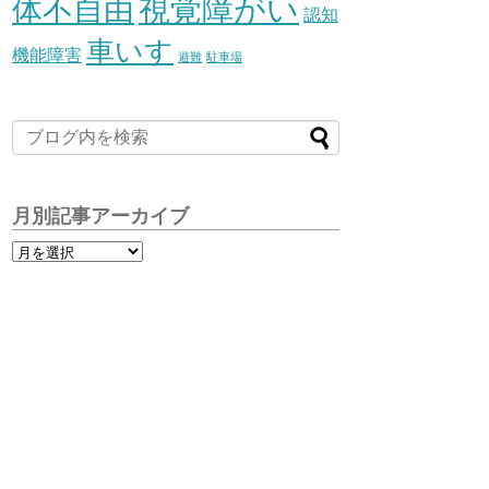
視覚障がい
体不自由
認知
車いす
機能障害
避難
駐車場
月別記事アーカイブ
月
別
記
事
ア
ー
カ
イ
ブ