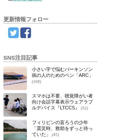
更新情報フォロー
SNS注目記事
小さい字で悩むパーキンソン
病の人のためのペン「ARC」
(168)
スマホは不要、聴覚障がい者
向け会話字幕表示ウェアラブ
ルデバイス『LTCCS』
(52)
フィリピンの盲ろうの少年
「震災時、救助をずっと待っ
ていた」
(45)