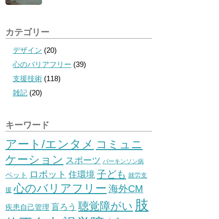
カテゴリー
デザイン
(20)
心のバリアフリー
(39)
支援技術
(118)
雑記
(20)
キーワード
アート/エンタメ
コミュニ
ケーション
スポーツ
パーキンソン病
子ども
ロボット
住環境
ペット
就労支
心のバリアフリー
海外CM
援
肢
聴覚障がい
盲ろう
疾患自己管理