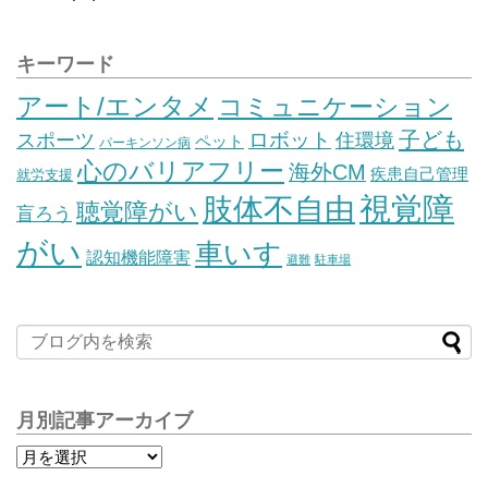
キーワード
アート/エンタメ
コミュニケーション
子ども
スポーツ
ロボット
住環境
ペット
パーキンソン病
心のバリアフリー
海外CM
疾患自己管理
就労支援
視覚障
肢体不自由
聴覚障がい
盲ろう
がい
車いす
認知機能障害
避難
駐車場
月別記事アーカイブ
月
別