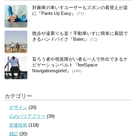
対麻痺の車いすユーザーもズボンの着替えが楽
に『Pants Up Easy』
(73)
散歩や遠乗りも楽！手動車いすに簡単に着脱で
きるハンドバイク『Batec』
(72)
盲ろう者や視覚障がい者も一人で外出できるナ
ビゲーションベルト『feelSpace
Navigationsgürtel』
(184)
カテゴリー
デザイン
(20)
心のバリアフリー
(39)
支援技術
(118)
雑記
(20)